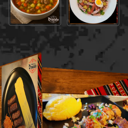
VEDI NEL MENÙ
VEDI NEL MENÙ
RISTORO DRACULA LA SPEZIA
Sarmale Involtini Di
Verza