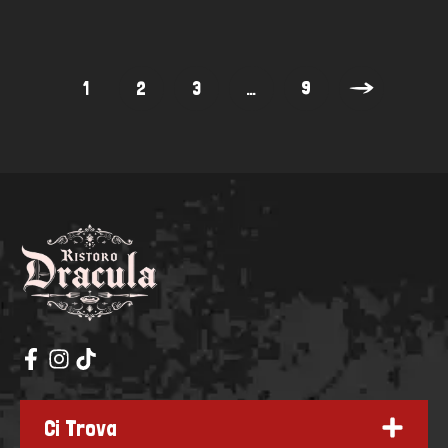
1
2
3
…
9
Ci Trova