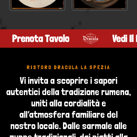
VEDI NEL MENÙ
VEDI NEL MENÙ
Pranzo Di Lavoro
Pren
RISTORO DRACULA LA SPEZIA
Vi invita a scoprire i sapori
autentici della tradizione rumena,
uniti alla cordialità e
all’atmosfera familiare del
nostro locale. Dalle sarmale alle
zuppe tradizionali, dai piatti alla