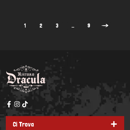
1
2
3
…
9
Ci Trova