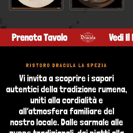
VEDI NEL MENÙ
VEDI NEL MENÙ
Pranzo Di Lavoro
Pre
RISTORO DRACULA LA SPEZIA
Vi invita a scoprire i sapori
autentici della tradizione rumena,
uniti alla cordialità e
all’atmosfera familiare del
nostro locale. Dalle sarmale alle
zuppe tradizionali, dai piatti alla