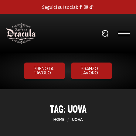
Seguici sui social:
PRENOTA
PRANZO
TAVOLO
LAVORO
TAG:
UOVA
HOME
UOVA