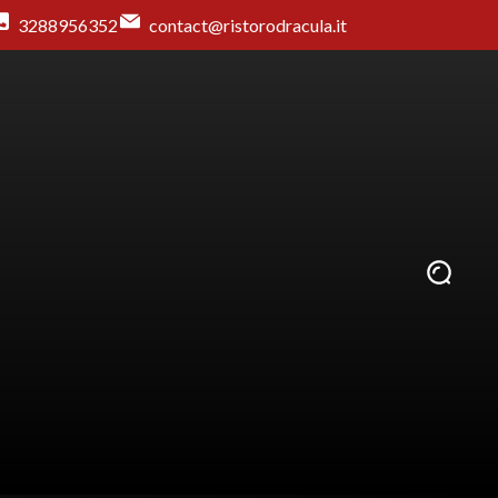
3288956352
contact@ristorodracula.it