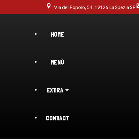
Via del Popolo, 54, 19126 La Spezia SP
HOME
MENÙ
EXTRA
CONTACT
BLOG
CHI SIAMO