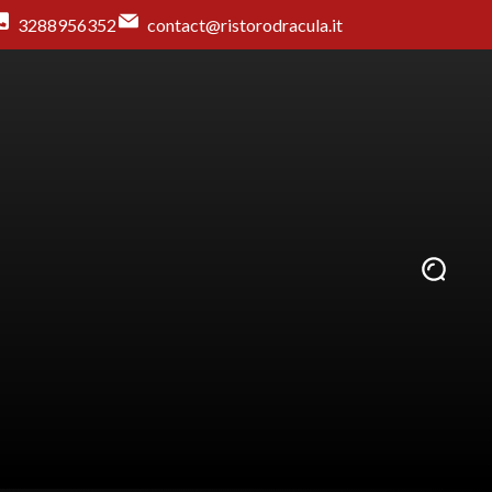
3288956352
contact@ristorodracula.it