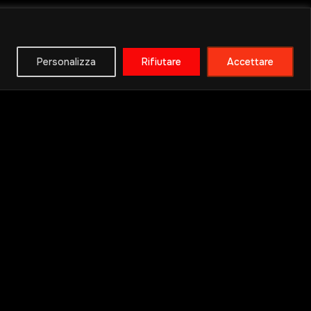
Personalizza
Rifiutare
Accettare
Pagine Utili
Ingredienti e allergeni
Domande
Privacy Policy
Cookie Policy
Gdpr