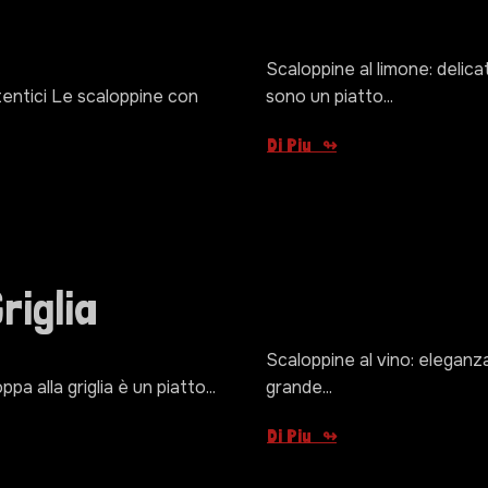
Scaloppine al limone: delic
utentici Le scaloppine con
sono un piatto...
Di Piu
riglia
Scaloppine al vino: eleganza
pa alla griglia è un piatto...
grande...
Di Piu