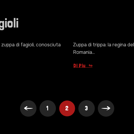
ioli
 zuppa di fagioli, conosciuta
Zuppa di trippa: la regina d
Romania...
Di Piu
1
2
3