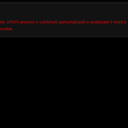
ne, offrirti annunci o contenuti personalizzati e analizzare il nostro
 cookie.
Orari Di Apertura
895 6352
Ogni Giorno
opolo, 54, 19126 La Spezia
12:00-14:30
19:00 - 22:00
istorodracula.it