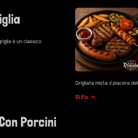
iglia
griglia è un classico
Grigliata mista: il piacere de
Di Piu
Con Porcini