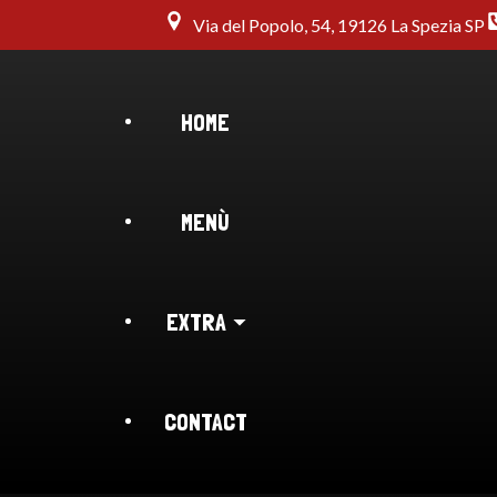
Via del Popolo, 54, 19126 La Spezia SP
HOME
MENÙ
EXTRA
CONTACT
BLOG
CHI SIAMO